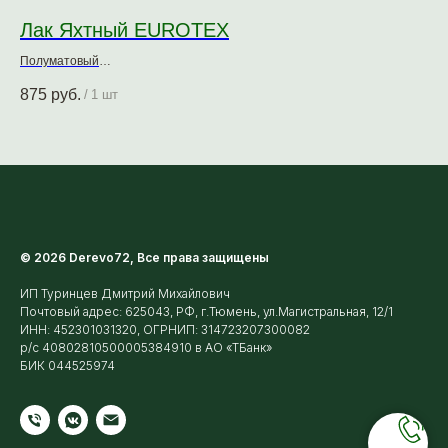
Лак Яхтный EUROTEX
Ак
Полуматовый
0,7
Алкидно-уретановый
Нат
875
руб.
1 
/
1 шт
© 2026 Derevo72, Все права защищены
ИП Туринцев Дмитрий Михайлович
Почтовый адрес: 625043, РФ, г.Тюмень, ул.Магистральная, 12/1
ИНН: 452301031320, ОГРНИП: 314723207300082
р/с 40802810500005384910 в АО «ТБанк»
БИК 044525974