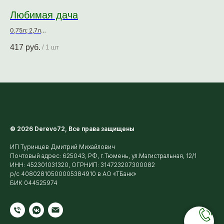
Любимая дача
С
0,75л; 2,7л
0,9
Защитно-декоративное покрытие для древесины
Тон
417
руб.
1 
/
1 шт
фил
для
© 2026 Derevo72, Все права защищены
ИП Туринцев Дмитрий Михайлович
Почтовый адрес: 625043, РФ, г.Тюмень, ул.Магистральная, 12/1
ИНН: 452301031320, ОГРНИП: 314723207300082
р/с 40802810500005384910 в АО «ТБанк»
БИК 044525974