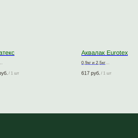
атекс
Аквалак Eurotex
0,9кг и 2,5кг
тно-декоративное покрытие для
Защитно-декоративное пок
руб.
617
руб.
/
1 шт
/
1 шт
есины
древесины