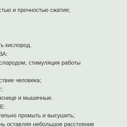
тью и прочностью сжатия;
ь кислород.
ВА:
слородом, стимуляция работы
ствие человека;
;
ояснице и мышечные.
Е:
тельно промыть и высушить;
ечь оставляя небольшое расстояние