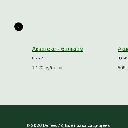
Акватекс - бальзам
Акв
0,75 л
0,8кг
ревесины
Натуральное масло для древесины
Защи
1 120
руб.
506
/
1 шт
древ
© 2026 Derevo72, Все права защищены