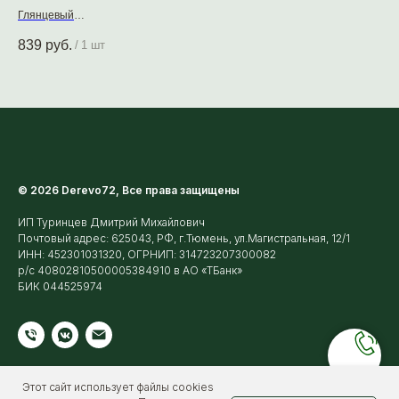
Глянцевый
0,7
Алкидно-уретановый
Защ
839
руб.
41
/
1 шт
© 2026 Derevo72, Все права защищены
ИП Туринцев Дмитрий Михайлович
Почтовый адрес: 625043, РФ, г.Тюмень, ул.Магистральная, 12/1
ИНН: 452301031320, ОГРНИП: 314723207300082
р/с 40802810500005384910 в АО «ТБанк»
БИК 044525974
Этот сайт использует файлы cookies