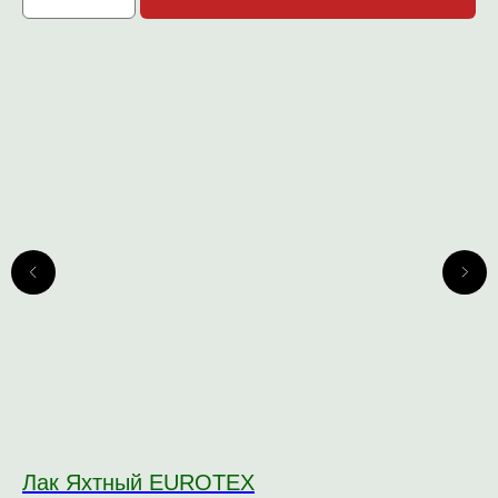
Лак Яхтный EUROTEX
Л