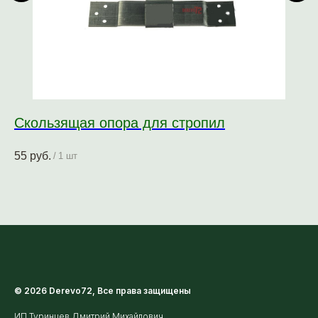
Скользящая опора для стропил
М
(
55
руб.
/
1 шт
12
© 2026 Derevo72, Все права защищены
ИП Туринцев Дмитрий Михайлович