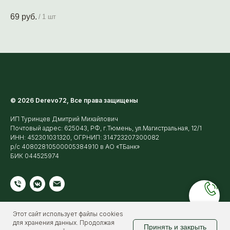
69
руб.
13
/
1 шт
© 2026 Derevo72, Все права защищены
ИП Туринцев Дмитрий Михайлович
Почтовый адрес: 625043, РФ, г.Тюмень, ул.Магистральная, 12/1
ИНН: 452301031320, ОГРНИП: 314723207300082
р/с 40802810500005384910 в АО «ТБанк»
БИК 044525974
Этот сайт использует файлы cookies
для хранения данных. Продолжая
Принять и закрыть