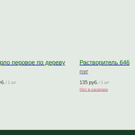
рло перовое по дереву
Растворитель 646
ПЭТ
уб.
135
руб.
/
1 шт
/
1 шт
Нет в наличии