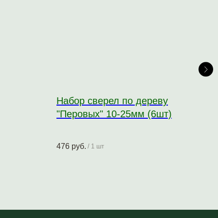
Набор сверел по дереву
Вод
"Перовых" 10-25мм (6шт)
(10
476
руб.
81
р
/
1 шт