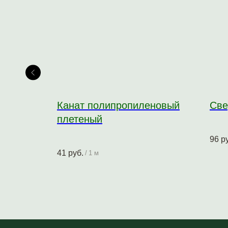
Канат полипропиленовый
Све
ка
плетеный
96
р
41
руб.
/
1 м