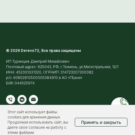
© 2026 Derevo72, Все права защищены
ИП Туринцев Дмитрий Михайлович
Почтовый адрес: 625043, РФ, г.Тюмень, ул.Магистральная, 12/1
ИНН: 452301031320, ОГРНИП: 314723207300082
р/с 40802810500005384910 в АО «ТБанк»
БИК 044525974
Этот сайт использует файлы
cookies для хранения данных.
Принять и закрыть
Продолжая использовать сайт, вы
даете свое согласие на работу с
этими файлами.