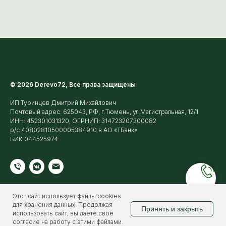
© 2026 Derevo72, Все права защищены
ИП Туринцев Дмитрий Михайлович
Почтовый адрес: 625043, РФ, г.Тюмень, ул.Магистральная, 12/1
ИНН: 452301031320, ОГРНИП: 314723207300082
р/с 40802810500005384910 в АО «ТБанк»
БИК 044525974
Этот сайт использует файлы cookies
для хранения данных. Продолжая
Принять и закрыть
использовать сайт, вы даете свое
согласие на работу с этими файлами.