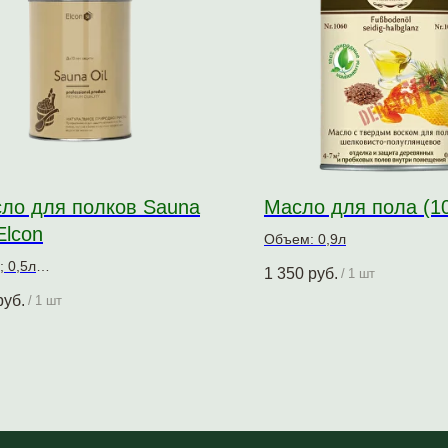
ло для полков Sauna
Масло для пола (1
Elcon
Объем: 0,9л
; 0,5л
1 350
руб.
/
1 шт
о для защитно-декоративной
руб.
/
1 шт
ботки