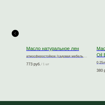
Масло натуральное лен
Мас
Oil 
атмосферостойкое (садовая мебель,
дома, террасы) 0,9л; 2,7л
0,25л
773
руб.
/
1 шт
бным
Масл
380
снове
обра