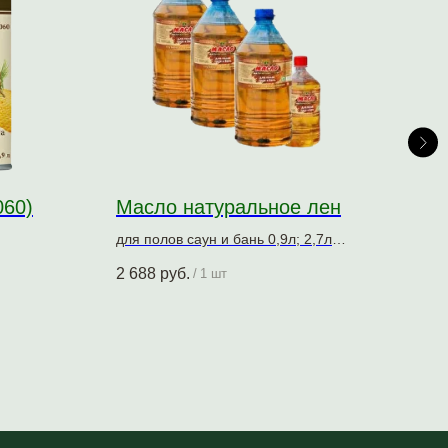
060)
Масло натуральное лен
Мас
чеш
для полов саун и бань 0,9л; 2,7л
Средство деревозащитное
0,9л
2 688
руб.
/
1 шт
Лак 
1 03
и са