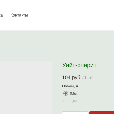
ка
Контакты
Уайт-спирит
104
руб.
/
1 шт
Объем, л
0,5л
1,0л