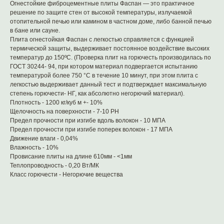
Огнестойкие фиброцементные плиты Фаспан — это практичное
решение по защите стен от высокой температуры, излучаемой
отопительной печью или камином в частном доме, либо банной печью
в бане или сауне.
Плита огнестойкая Фаспан с легкостью справляется с функцией
термической защиты, выдерживает постоянное воздействие высоких
температур до 150ºС. (Проверка плит на горючесть производилась по
ГОСТ 30244- 94, при котором материал подвергается испытанию
температурой более 750 °C в течение 10 минут, при этом плита с
легкостью выдерживает данный тест и подтверждает максимальную
степень горючести- НГ, как абсолютно негорючий материал).
Плотность - 1200 кг/куб м +- 10%
Щелочность на поверхности - 7-10 PH
Предел прочности при изгибе вдоль волокон - 10 МПА
Предел прочности при изгибе поперек волокон - 17 МПА
Движение влаги - 0,04%
Влажность - 10%
Провисание плиты на длине 610мм - <1мм
Теплопроводность - 0,20 Вт/МК
Класс горючести - Негорючие вещества