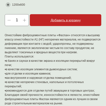
1200х600
Добавить в корзину
Огнестойкие фиброцементные плиты «Фаспан» относятся к высшему
классу огнестойкости А1 (НГ) негорючих материалов, не подвергаются
деформации при контакте с водой, ударопрочны, не подвержены
гниению, являются экологически чистым по составу продуктом, не
выделяют токсичных и вредных веществ при нагреве.
Плиты используются:
•в банях и саунах в качестве экрана и изоляции перекрытий вокруг
печи;
•в качестве изоляции элементов дымоходных систем;
•для отделки и изоляции каминов;
•как внутренняя и наружная отделка помещений;
•в качестве негорючих стеновых, напольных и потолочных
перекрытий;
•рекомендуются для отделки путей эвакуации в торговых центрах;
Благодаря своей прочности, износостойкости и легкости, огнестойкие
фиброцементные плиты Фаспан являются одним из лучших в своем
роде строительным материалом на рынке.