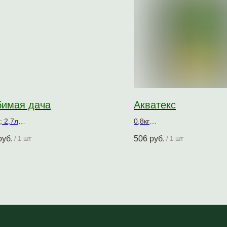
имая дача
Акватекс
; 2,7л
0,8кг
тно-декоративное покрытие для
Защитно-декоративное пок
руб.
506
руб.
/
1 шт
/
1 шт
есины
древесины