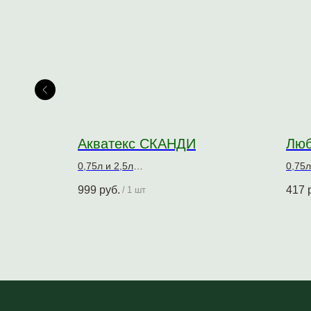
EX
Акватекс СКАНДИ
Люб
0,75л и 2,5л
0,75л
Кроющий антисептик для древесины
Защи
999
руб.
417
/
1 шт
древ