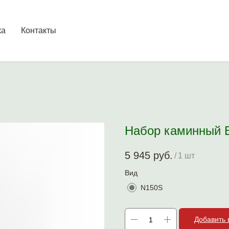
ка
Контакты
Набор каминный 
5 945
руб.
/
1 шт
Вид
N150S
Добавить 