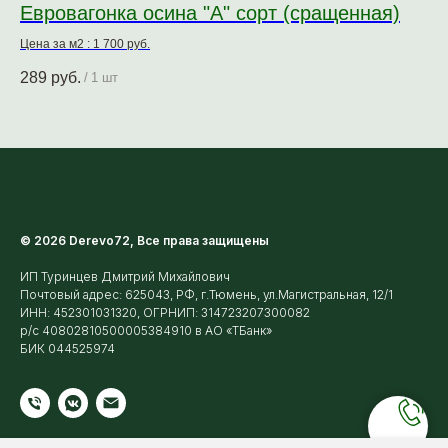
Евровагонка осина "А" сорт (сращенная)
Ев
Цена за м2 : 1 700 руб.
Цен
289
руб.
33
/
1 шт
© 2026 Derevo72, Все права защищены
ИП Туринцев Дмитрий Михайлович
Почтовый адрес: 625043, РФ, г.Тюмень, ул.Магистральная, 12/1
ИНН: 452301031320, ОГРНИП: 314723207300082
р/с 40802810500005384910 в АО «ТБанк»
БИК 044525974