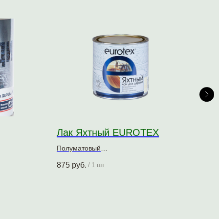
Лак Яхтный EUROTEX
Ла
Полуматовый
Глян
ревесины
Алкидно-уретановый
Алки
875
руб.
839
/
1 шт