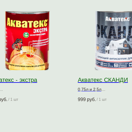
атекс - экстра
Акватекс СКАНДИ
0,75л и 2,5л
тно-декоративное покрытие для
Кроющий антисептик для д
руб.
999
руб.
/
1 шт
/
1 шт
есины