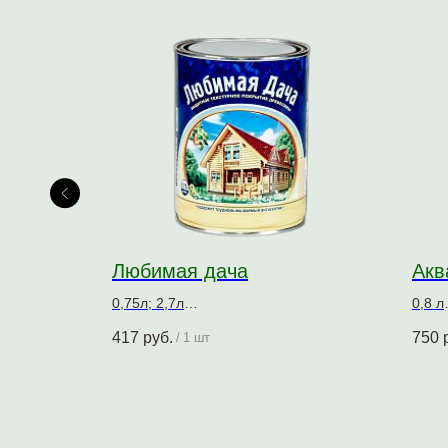
Любимая дача
Акв
0,75л; 2,7л
0,8 л
евесины
Защитно-декоративное покрытие для
Защи
417
руб.
750
/
1 шт
древесины
древ