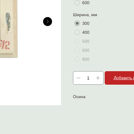
600
Ширина, мм
300
400
500
600
800
Добавить 
Осина