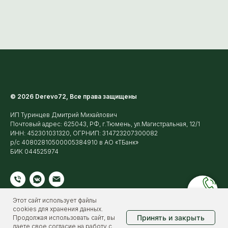
© 2026 Derevo72, Все права защищены
ИП Туринцев Дмитрий Михайлович
Почтовый адрес: 625043, РФ, г.Тюмень, ул.Магистральная, 12/1
ИНН: 452301031320, ОГРНИП: 314723207300082
р/с 40802810500005384910 в АО «ТБанк»
БИК 044525974
Этот сайт использует файлы
cookies для хранения данных.
Принять и закрыть
Продолжая использовать сайт, вы
даете свое согласие на работу с