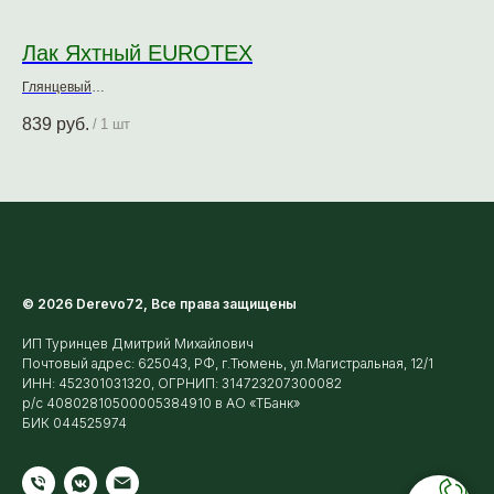
Лак Яхтный EUROTEX
Л
Глянцевый
По
Алкидно-уретановый
Ал
839
руб.
87
/
1 шт
© 2026 Derevo72, Все права защищены
ИП Туринцев Дмитрий Михайлович
Почтовый адрес: 625043, РФ, г.Тюмень, ул.Магистральная, 12/1
ИНН: 452301031320, ОГРНИП: 314723207300082
р/с 40802810500005384910 в АО «ТБанк»
БИК 044525974