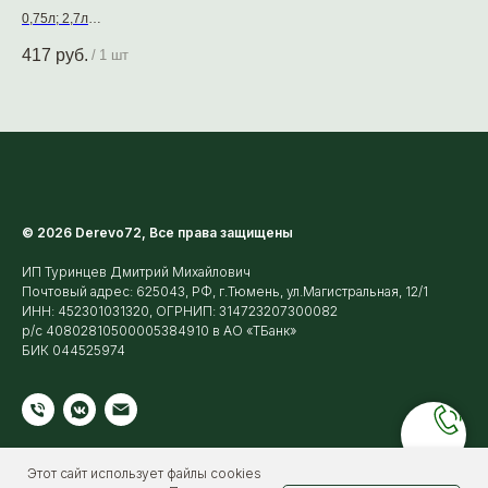
0,75л; 2,7л
0,8
Защитно-декоративное покрытие для древесины
Защ
417
руб.
75
/
1 шт
© 2026 Derevo72, Все права защищены
ИП Туринцев Дмитрий Михайлович
Почтовый адрес: 625043, РФ, г.Тюмень, ул.Магистральная, 12/1
ИНН: 452301031320, ОГРНИП: 314723207300082
р/с 40802810500005384910 в АО «ТБанк»
БИК 044525974
Этот сайт использует файлы cookies