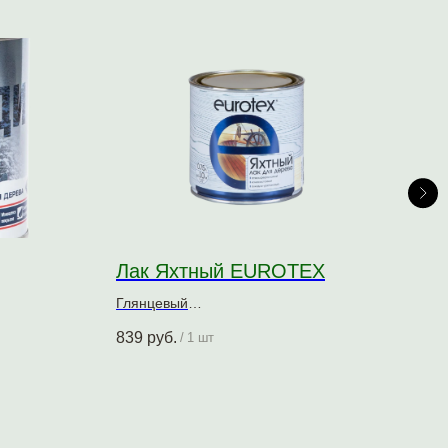
Лак Яхтный EUROTEX
Акв
Глянцевый
0,75
ревесины
Алкидно-уретановый
Нату
839
руб.
1 12
/
1 шт