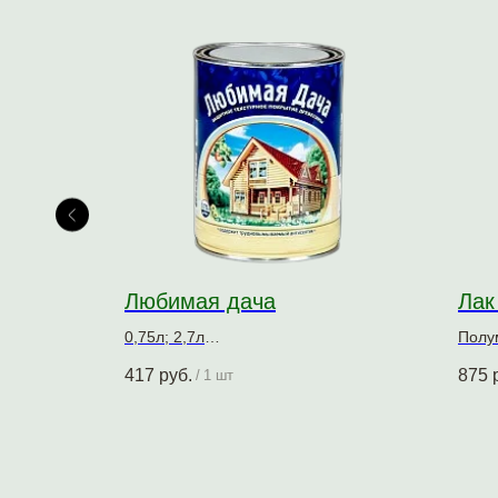
Любимая дача
Лак
0,75л; 2,7л
Полу
ытие для
Защитно-декоративное покрытие для
Алки
417
руб.
875
/
1 шт
древесины