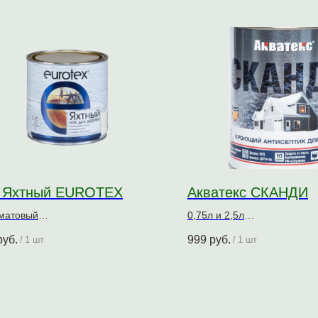
 Яхтный EUROTEX
Акватекс СКАНДИ
матовый
0,75л и 2,5л
дно-уретановый
Кроющий антисептик для д
руб.
999
руб.
/
1 шт
/
1 шт