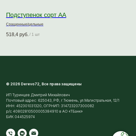
Подступенок сорт АА
М
Сращенные/цельные
Ср
518,4
руб.
1 
/
1 шт
© 2026 Derevo72, Все права защищены
ИП Туринцев Дмитрий Михайлович
Почтовый адрес: 625043, РФ, г.Тюмень, ул.Магистральная, 12/1
ИНН: 452301031320, ОГРНИП: 314723207300082
р/с 40802810500005384910 в АО «ТБанк»
БИК 044525974