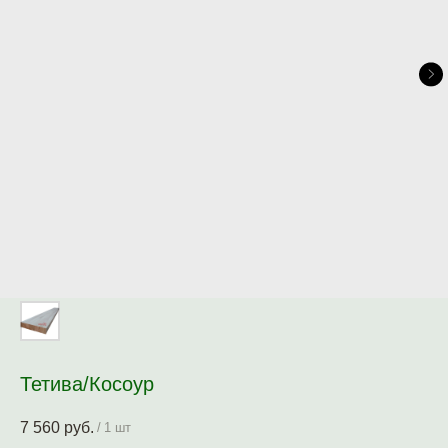
Тетива/Косоур
7 560
руб.
/
1 шт