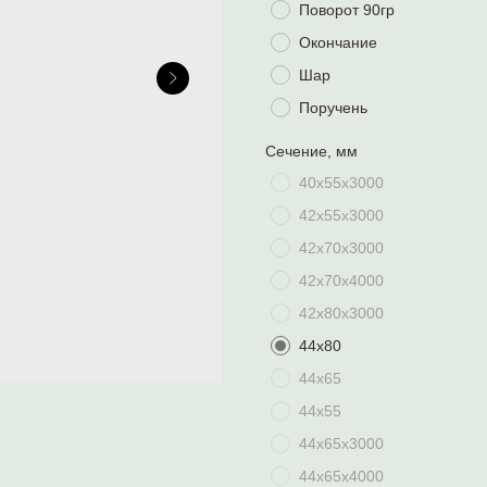
Поворот 90гр
Окончание
Шар
Поручень
Сечение, мм
40х55х3000
42х55х3000
42х70х3000
42х70х4000
42х80х3000
44х80
44х65
44х55
44х65х3000
44х65х4000