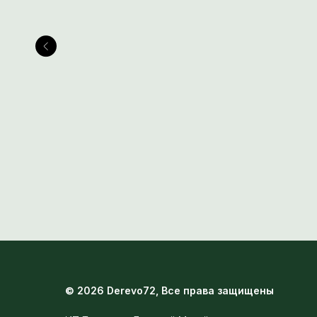
Мебельный щит сорт АВ
Пло
Сращенные
Сращ
5 040
руб.
6 19
/
1 шт
© 2026 Derevo72, Все права защищены