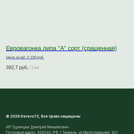
Евровагонка липа "А" сорт (сращенная)
П
Цена за м2 -2 100 руб.
392,7
руб.
26
/
1 шт
© 2026 Derevo72, Все права защищены
ИП Туринцев Дмитрий Михайлович
Почтовый адрес: 625043, РФ, г.Тюмень, ул.Магистральная, 12/1